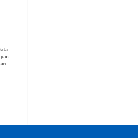
kita
mpan
nan