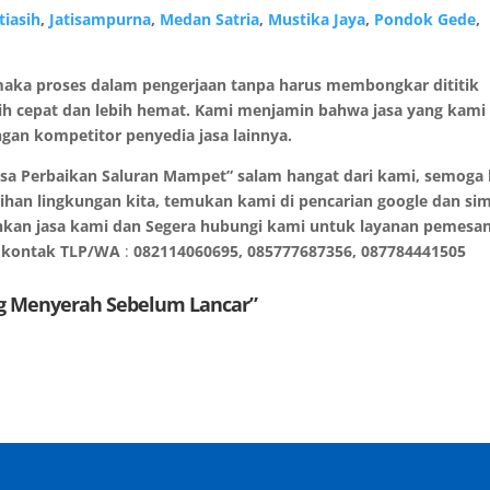
tiasih
,
Jatisampurna
,
Medan Satria
,
Mustika Jaya
,
Pondok Gede
,
aka proses dalam pengerjaan tanpa harus membongkar dititik
bih cepat dan lebih hemat. Kami menjamin bahwa jasa yang kami
gan kompetitor penyedia jasa lainnya.
sa Perbaikan Saluran Mampet” salam hangat dari kami, semoga 
rsihan lingkungan kita, temukan kami di pencarian google dan si
hkan jasa kami dan Segera hubungi kami untuk layanan pemesa
da kontak TLP/WA
:
082114060695, 085777687356, 087784441505
g Menyerah Sebelum Lancar”