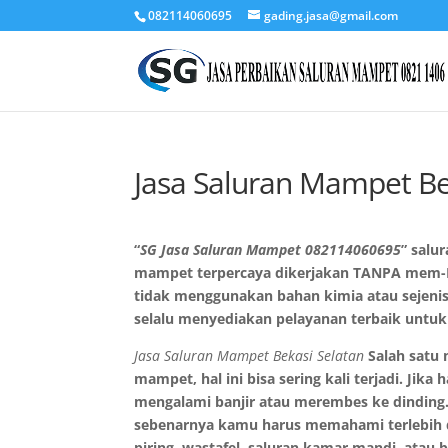
082114060695
gading.jasa@gmail.com
Jasa Saluran Mampet Be
“
SG Jasa Saluran Mampet
082114060695
” salu
mampet terpercaya dikerjakan TANPA mem-B
tidak menggunakan bahan kimia atau sejenisn
selalu menyediakan pelayanan terbaik untu
Jasa Saluran Mampet Bekasi Selatan
Salah satu 
mampet, hal ini bisa sering kali terjadi. Jika
mengalami banjir atau merembes ke dinding
sebenarnya kamu harus memahami terlebih da
piring, wastafel, saluran kamar mandi, atau