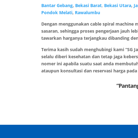
Bantar
Gebang
,
Bekasi Barat
,
Bekasi Utara
,
Ja
Pondok Melati
,
Rawalumbu
Dengan menggunakan cable spiral machine m
sasaran, sehingga proses pengerjaan jauh le
tawarkan harganya terjangkau dibanding den
Terima kasih sudah menghubingi kami “SG Ja
selalu diberi kesehatan dan tetap jaga kebe
nomer ini apabila suatu saat anda membutu
ataupun konsultasi dan reservasi harga pa
“Pantan