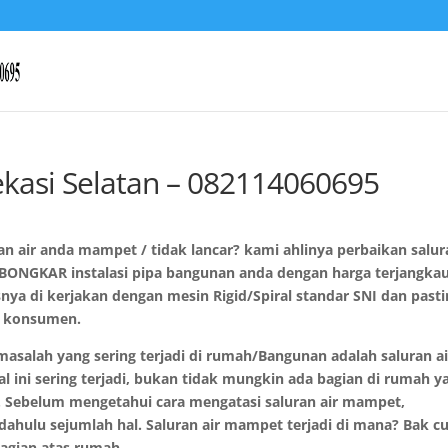
kasi Selatan – 082114060695
ran air anda mampet / tidak lancar? kami ahlinya perbaikan salu
ONGKAR instalasi pipa bangunan anda dengan harga terjangkau
ya di kerjakan dengan mesin Rigid/Spiral standar SNI dan past
k konsumen.
masalah yang sering terjadi di rumah/Bangunan adalah saluran ai
 hal ini sering terjadi, bukan tidak mungkin ada bagian di rumah y
. Sebelum mengetahui cara mengatasi saluran air mampet,
hulu sejumlah hal. Saluran air mampet terjadi di mana? Bak cu
 bagian atas rumah.