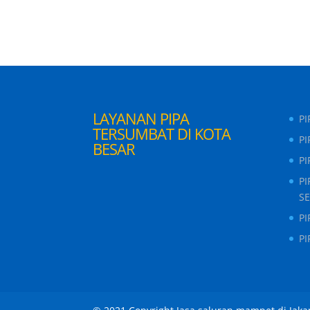
LAYANAN PIPA
P
TERSUMBAT DI KOTA
PI
BESAR
P
P
S
P
P