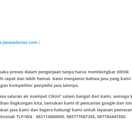
-jasasedotwc.com
)
aka proses dalam pengerjaan tanpa harus membongkar dititik
bih cepat dan lebih hemat. Kami menjamin bahwa jasa yang kami
gan kompetitor penyedia jasa lainnya.
sa saluran air mampet Cikini” salam hangat dari kami, semoga k
rsihan lingkungan kita, temukan kami di pencarian google dan si
hkan jasa kami dan Segera hubungi kami untuk layanan pemesa
da kontak TLP/WA
:
082114060695, 085777687356, 087784441505
.