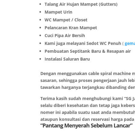
Talang Air Hujan Mampet (Gutters)
Mampet Urin
WC Mampet / Closet
Pelancaran Kran Mampet
Cuci Pipa Air Bersih
Kami juga melayani Sedot WC Penuh
(
gema
Pembuatan Septitank Baru & Resapan air
Instalasi Saluran Baru
Dengan menggunakan cable spiral machine m
sasaran, sehingga proses pengerjaan jauh le
tawarkan harganya terjangkau dibanding den
Terima kasih sudah menghubungi kami “SG Ja
selalu diberi kesehatan dan tetap jaga kebe
nomer ini apabila suatu saat anda membutu
ataupun konsultasi dan reservasi harga pa
“Pantang Menyerah Sebelum Lancar”