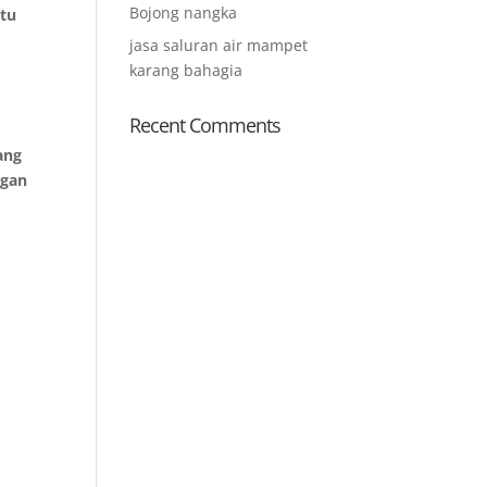
Bojong nangka
atu
jasa saluran air mampet
karang bahagia
Recent Comments
ang
ngan