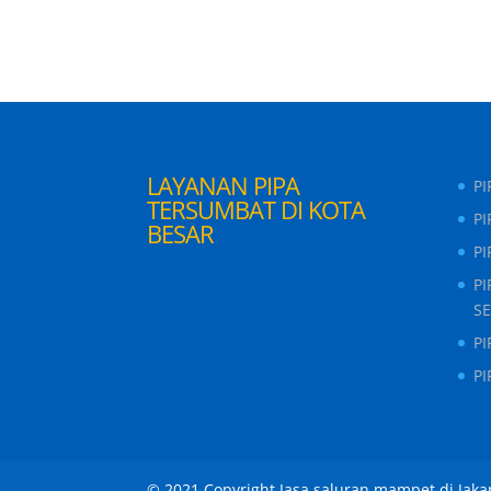
LAYANAN PIPA
P
TERSUMBAT DI KOTA
PI
BESAR
P
P
S
P
P
© 2021 Copyright Jasa saluran mampet di Jaka