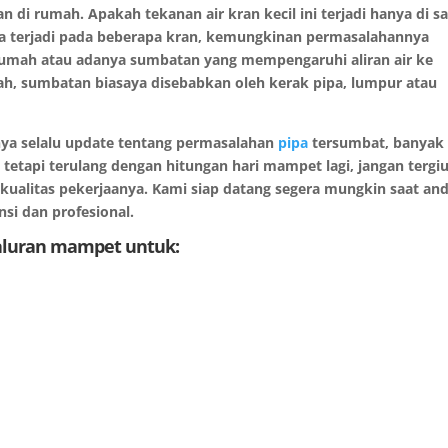
 di rumah. Apakah tekanan air kran kecil ini terjadi hanya di s
ka terjadi pada beberapa kran, kemungkinan permasalahannya
umah atau adanya sumbatan yang mempengaruhi aliran air ke
ah, sumbatan biasaya disebabkan oleh kerak pipa, lumpur atau
rnya selalu update tentang permasalahan
pipa
tersumbat, banyak
tapi terulang dengan hitungan hari mampet lagi, jangan tergi
ualitas pekerjaanya. Kami siap datang segera mungkin saat an
si dan profesional.
saluran mampet untuk: