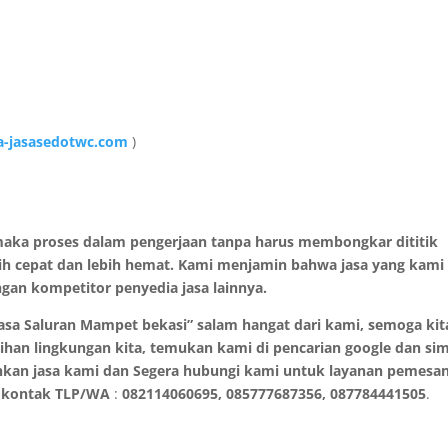
-jasasedotwc.com
)
aka proses dalam pengerjaan tanpa harus membongkar dititik
bih cepat dan lebih hemat. Kami menjamin bahwa jasa yang kami
gan kompetitor penyedia jasa lainnya.
sa Saluran Mampet bekasi” salam hangat dari kami, semoga kit
rsihan lingkungan kita, temukan kami di pencarian google dan si
hkan jasa kami dan Segera hubungi kami untuk layanan pemesa
da kontak TLP/WA
:
082114060695, 085777687356, 087784441505
.