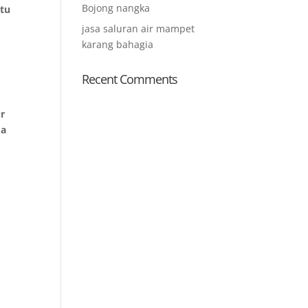
Bojong nangka
atu
jasa saluran air mampet
karang bahagia
Recent Comments
ur
da