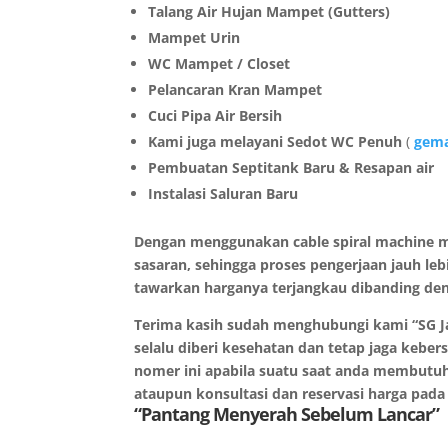
Talang Air Hujan Mampet (Gutters)
Mampet Urin
WC Mampet / Closet
Pelancaran Kran Mampet
Cuci Pipa Air Bersih
Kami juga melayani Sedot WC Penuh
(
gema
Pembuatan Septitank Baru & Resapan air
Instalasi Saluran Baru
Dengan menggunakan cable spiral machine m
sasaran, sehingga proses pengerjaan jauh le
tawarkan harganya terjangkau dibanding den
Terima kasih sudah menghubungi kami “SG Ja
selalu diberi kesehatan dan tetap jaga kebe
nomer ini apabila suatu saat anda membutu
ataupun konsultasi dan reservasi harga pa
“Pantang Menyerah Sebelum Lancar”