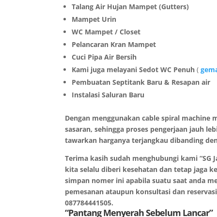
Talang Air Hujan Mampet (Gutters)
Mampet Urin
WC Mampet / Closet
Pelancaran Kran Mampet
Cuci Pipa Air Bersih
Kami juga melayani Sedot WC Penuh
(
gema
Pembuatan Septitank Baru & Resapan air
Instalasi Saluran Baru
Dengan menggunakan cable spiral machine m
sasaran, sehingga proses pengerjaan jauh le
tawarkan harganya terjangkau dibanding den
Terima kasih sudah menghubungi kami “SG J
kita selalu diberi kesehatan dan tetap jaga 
simpan nomer ini apabila suatu saat anda 
pemesanan ataupun konsultasi dan reservasi
087784441505.
“Pantang Menyerah Sebelum Lancar”