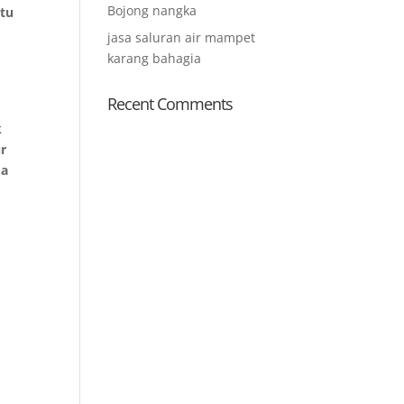
Bojong nangka
atu
jasa saluran air mampet
karang bahagia
Recent Comments
k
ur
da