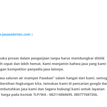
-jasasedotwc.com
)
aka proses dalam pengerjaan tanpa harus membongkar dititik
bih cepat dan lebih hemat. Kami menjamin bahwa jasa yang kami
gan kompetitor penyedia jasa lainnya.
asa saluran air mampet Paseban” salam hangat dari kami, semo
kebersihan lingkungan kita, temukan kami di pencarian google da
membutuhkan jasa kami dan Segera hubungi kami untuk layanan
 harga pada kontak TLP/WA : 082114060695, 085777687356,