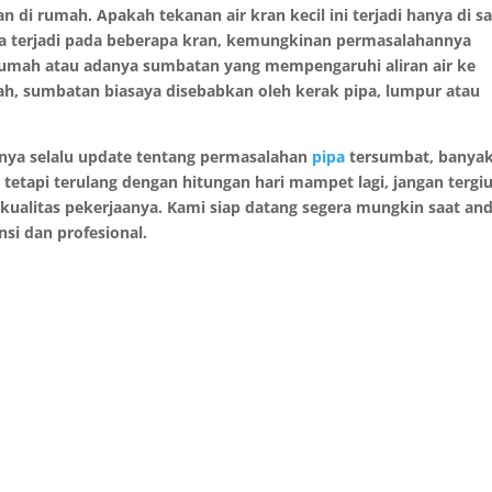
 di rumah. Apakah tekanan air kran kecil ini terjadi hanya di s
ka terjadi pada beberapa kran, kemungkinan permasalahannya
umah atau adanya sumbatan yang mempengaruhi aliran air ke
ah, sumbatan biasaya disebabkan oleh kerak pipa, lumpur atau
rnya selalu update tentang permasalahan
pipa
tersumbat, banya
tapi terulang dengan hitungan hari mampet lagi, jangan tergi
ualitas pekerjaanya. Kami siap datang segera mungkin saat an
si dan profesional.