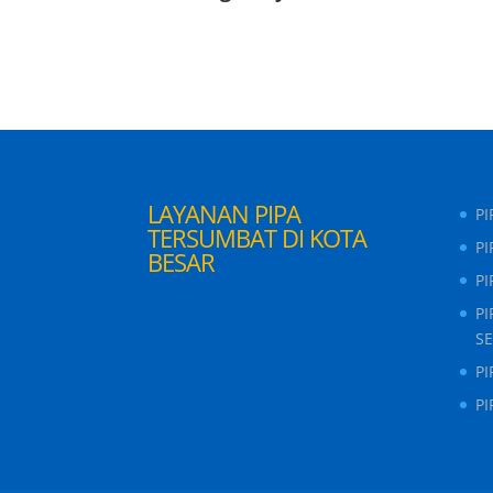
LAYANAN PIPA
P
TERSUMBAT DI KOTA
PI
BESAR
P
P
S
P
P