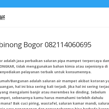
ibinong Bogor 082114060695
r adalah jasa perbaikan saluran pipa mampet terpercaya da
ONGKAR, tidak menggunakan bahan kimia atau sejenisnya di
 menyediakan pelayanan terbaik untuk konsumennya.
i rumah/Bangunan adalah saluran air mampet akibat kotoran y
an, hal ini bisa sering kali terjadi. Jika hal ini sering terjad
 yang mengalami banjir atau merembes ke dinding. Sebelum
ampet, sebenarnya kamu harus memahami terlebih dahulu
i mana? Bak cuci piring, wastafel, saluran kamar mandi, salur
 saja cara penanganan dan pencegahannya bisa berbeda kare