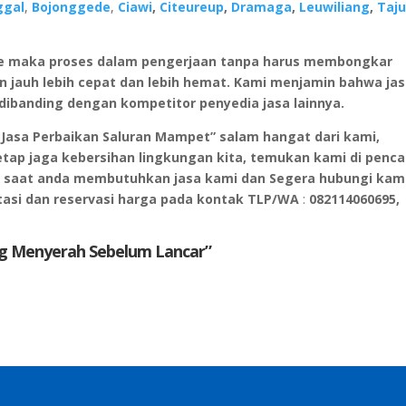
ggal
,
Bojonggede
,
Ciawi
,
Citeureup
,
Dramaga
,
Leuwiliang
,
Taju
e maka proses dalam pengerjaan tanpa harus membongkar
an jauh lebih cepat dan lebih hemat. Kami menjamin bahwa ja
ibanding dengan kompetitor penyedia jasa lainnya.
Jasa Perbaikan Saluran Mampet” salam hangat dari kami,
etap jaga kebersihan lingkungan kita, temukan kami di penca
tu saat anda membutuhkan jasa kami dan Segera hubungi kam
asi dan reservasi harga pada kontak TLP/WA
:
082114060695,
g Menyerah Sebelum Lancar”