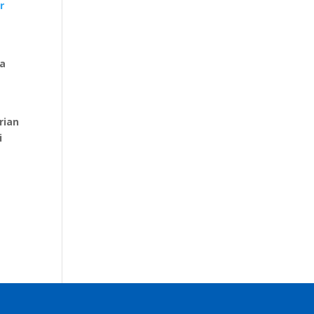
r
sa
rian
i