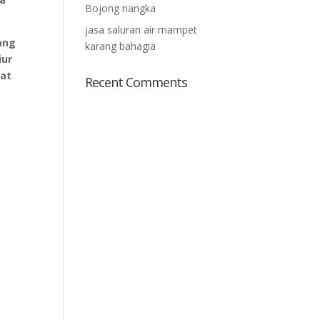
Bojong nangka
jasa saluran air mampet
ang
karang bahagia
iur
aat
Recent Comments