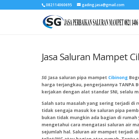
082114060695
gading.jasa@gmail.com
Jasa Saluran Mampet C
SG
Jasa saluran pipa mampet
Cibinong
Bogo
harga terjangkau, pengerjaannya TANPA B
kerjakan dengan alat standar SNI, selalu
Salah satu masalah yang sering terjadi d
tidak sengaja masuk ke saluran pipa pembuang
bukan tidak mungkin ada bagian di rumah
mengetahui cara mengatasi saluran air m
sejumlah hal. Saluran air mampet terjadi d
toliet/WC atau bagian atas rumah. Tentu