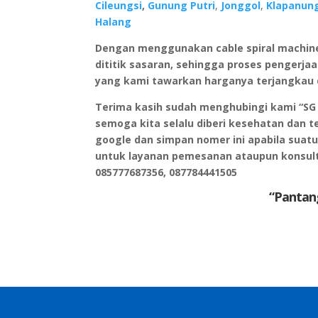
Cileungsi
,
Gunung Putri
,
Jonggol
,
Klapanun
Halang
Dengan menggunakan cable spiral machin
dititik sasaran, sehingga proses pengerja
yang kami tawarkan harganya terjangkau d
Terima kasih sudah menghubingi kami “SG 
semoga kita selalu diberi kesehatan dan t
google dan simpan nomer ini apabila sua
untuk layanan pemesanan ataupun konsult
085777687356, 087784441505
“Pantan