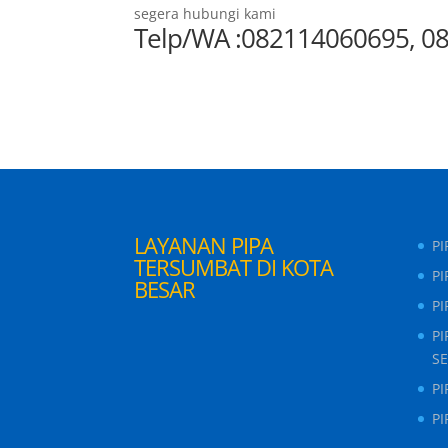
segera hubungi kami
Telp/WA :082114060695, 0
LAYANAN PIPA
P
TERSUMBAT DI KOTA
PI
BESAR
P
P
S
P
P