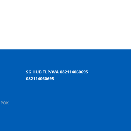
SG HUB TLP/WA 082114060695
082114060695
EPOK