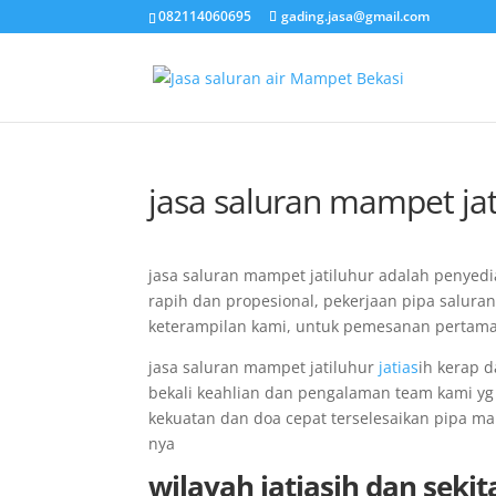
082114060695
gading.jasa@gmail.com
jasa saluran mampet jat
jasa saluran mampet jatiluhur adalah penyed
rapih dan propesional, pekerjaan pipa saluran
keterampilan kami, untuk pemesanan pertama 
jasa saluran mampet jatiluhur
jatias
ih kerap 
bekali keahlian dan pengalaman team kami yg
kekuatan dan doa cepat terselesaikan pipa ma
nya
wilayah
jatiasih
dan sekit