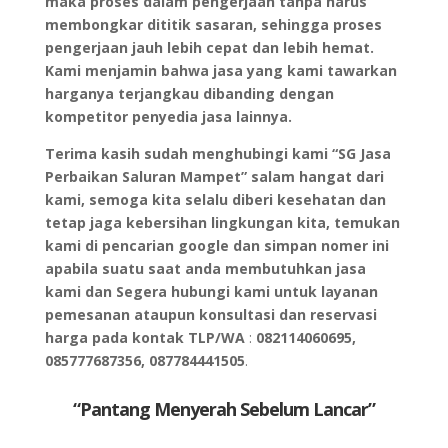
maka proses dalam pengerjaan tanpa harus
membongkar dititik sasaran, sehingga proses
pengerjaan jauh lebih cepat dan lebih hemat.
Kami menjamin bahwa jasa yang kami tawarkan
harganya terjangkau dibanding dengan
kompetitor penyedia jasa lainnya.
Terima kasih sudah menghubingi kami “SG Jasa
Perbaikan Saluran Mampet” salam hangat dari
kami, semoga kita selalu diberi kesehatan dan
tetap jaga kebersihan lingkungan kita, temukan
kami di pencarian google dan simpan nomer ini
apabila suatu saat anda membutuhkan jasa
kami dan Segera hubungi kami untuk layanan
pemesanan ataupun konsultasi dan reservasi
harga pada kontak TLP/WA
:
082114060695,
085777687356, 087784441505
.
“Pantang Menyerah Sebelum Lancar”