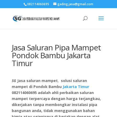
082114060695
gading.jasa@gmail.com
Jasa Saluran Pipa Mampet
Pondok Bambu Jakarta
Timur
SG
Jasa saluran mampet
,
solusi saluran
mampet
di
Pondok Bambu
Jakarta Timur
082114060695
adalah ahli perbaikan saluran
mampet terpercaya dengan harga terjangkau,
dikerjakan tanpa membongkar instalasi pipa
bangunan anda, tidak menggunakan bahan
kimia atau sejenisnya di kerjakan dengan alat