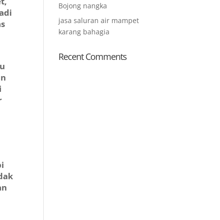
t,
Bojong nangka
adi
jasa saluran air mampet
as
karang bahagia
Recent Comments
tu
an
i
r
i
idak
an