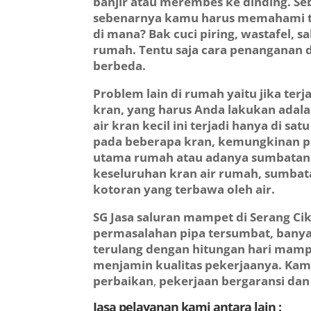
banjir atau merembes ke dinding. S
sebenarnya kamu harus memahami ter
di mana? Bak cuci piring, wastafel, 
rumah. Tentu saja cara penanganan 
berbeda.
Problem lain di rumah yaitu jika ter
kran, yang harus Anda lakukan adal
air kran kecil ini terjadi hanya di sa
pada beberapa kran, kemungkinan p
utama rumah atau adanya sumbatan 
keseluruhan kran air rumah, sumbata
kotoran yang terbawa oleh air.
SG
Jasa saluran mampet di Serang Ci
permasalahan pipa tersumbat, bany
terulang dengan hitungan hari mampe
menjamin kualitas pekerjaanya.
Kam
perbaikan
,
pekerjaan bergaransi dan 
Jasa pelayanan kami antara lain :