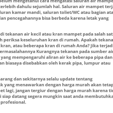
ebelum mengetahui cara mengatasi saluran air mampe
lebih dahulu sejumlah hal. Saluran air mampet terj
saluran kamar mandi, saluran toliet/WC atau bagian at
dan pencegahannya bisa berbeda karena letak yang
jadi tekanan air kecil atau kran mampet pada salah sa
ah periksa keseluruhan kran di rumah. Apakah tekan
tu kran, atau beberapa kran di rumah Anda? Jika terjad
ermasalahannya Kurangnya tekanan pada sumber ai
yang mempengaruhi aliran air ke beberapa pipa dan
n biasaya disebabkan oleh kerak pipa, lumpur atau
karang dan sekitarnya selalu update tentang
ak yang menawarkan dengan harga murah akan tetap
t lagi, jangan tergiur dengan harga murah karena t
i siap datang segera mungkin saat anda membutuhk
profesional.