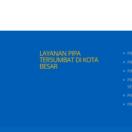
LAYANAN PIPA
P
TERSUMBAT DI KOTA
PI
BESAR
P
P
S
P
P