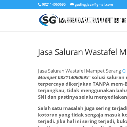
082114060695
gading.jasa@gmail.com
Jasa Saluran Wastafel 
Jasa Saluran Wastafel Mampet Serang
C
Mampet
082114060695
” solusi salura
terpercaya dikerjakan TANPA mem-B
terjangkau, tidak menggunakan bahan
SNI dan pastinya selalu menyediaka
Salah satu masalah juga sering terj
kotoran yang tidak sengaja masuk ke 
terjadi. Jika hal ini sering terjadi